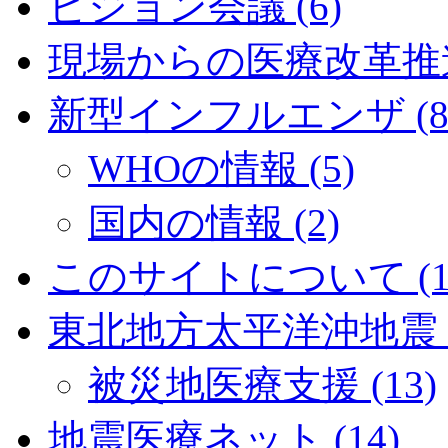
ビジョン会議 (6)
現場からの医療改革推進
新型インフルエンザ (8
WHOの情報 (5)
国内の情報 (2)
このサイトについて (1
東北地方太平洋沖地震 (
被災地医療支援 (13)
地震医療ネット (14)