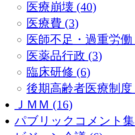
医療崩壊 (40)
医療費 (3)
医師不足・過重労働 (
医薬品行政 (3)
臨床研修 (6)
後期高齢者医療制度 (
ＪＭＭ (16)
パブリックコメント集 (